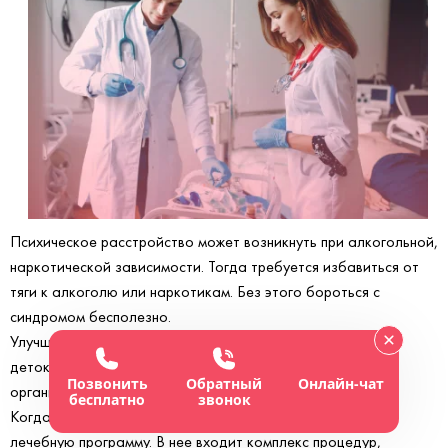
Психическое расстройство может возникнуть при алкогольной,
наркотической зависимости. Тогда требуется избавиться от
тяги к алкоголю или наркотикам. Без этого бороться с
синдромом бесполезно.
Улучшить состояние пациента при зависимости помогает
детоксикация. Требуется удаление опасных веществ из
Позвонить
Обратный
Онлайн-чат
организма. Детокс проводят дома или в больнице.
бесплатно
звонок
Когда состояние пациента улучшено, можно составлять
лечебную программу. В нее входит комплекс процедур,