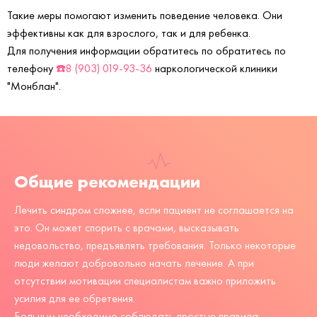
Такие меры помогают изменить поведение человека. Они
эффективны как для взрослого, так и для ребенка.
Для получения информации обратитесь по обратитесь по
телефону
☎️8 (903) 019-93-36
наркологической клиники
"Монблан".
Общие рекомендации
Лечить синдром сложнее, если пациент не соглашается на
это. Он может спорить с врачами, высказывать
недовольство, предъявлять требования. Только некоторые
люди желают добровольно начать лечение. А при
отсутствии мотивации специалистам важно приложить
усилия для ее обретения.
Больным необходимо соблюдать простые правила: