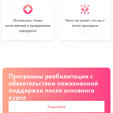
Стоимость
Заказать
от 3500 руб
Программы реабилитации с
обязательством пожизненной
поддержки после основного
курса
Подробнее