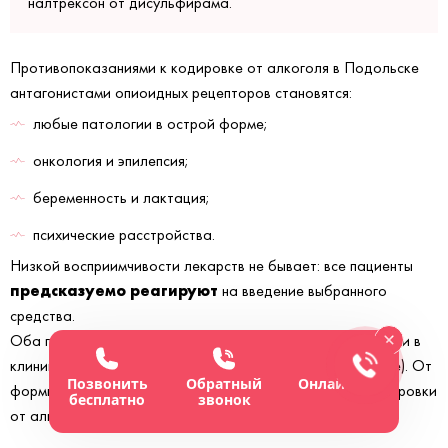
налтрексон от дисульфирама.
Противопоказаниями к кодировке от алкоголя в Подольске
антагонистами опиоидных рецепторов становятся:
любые патологии в острой форме;
онкология и эпилепсия;
беременность и лактация;
психические расстройства.
Низкой восприимчивости лекарств не бывает: все пациенты
предсказуемо реагируют
на введение выбранного
средства.
Оба препарата могут вводиться инъекционно (на дому или в
клинике) или в виде подкожной капсулы (только в клинике). От
Позвонить
Обратный
Онлайн-чат
формы лекарства зависит срок его действия и цена кодировки
бесплатно
звонок
от алкоголизма.