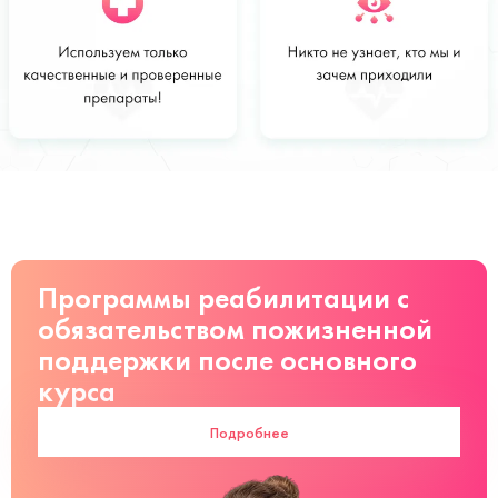
Стоимость
Заказать
от 7000 руб
Программы реабилитации с
обязательством пожизненной
поддержки после основного
курса
Подробнее